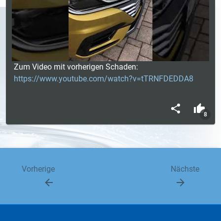
Zum Video mit vorherigen Schaden:
https://www.youtube.com/watch?v=tTRNFDEDDA8
8
Vorherige
Nächste